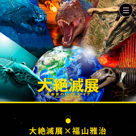
大絶滅展×福山雅治